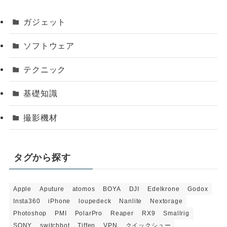
ガジェット
ソフトウェア
テクニック
基礎知識
撮影機材
タグから探す
Apple
Aputure
atomos
BOYA
DJI
Edelkrone
Godox
Insta360
iPhone
loupedeck
Nanlite
Nextorage
Photoshop
PMI
PolarPro
Reaper
RX9
Smallrig
SONY
switchbot
Tiffen
VPN
クイックシュー