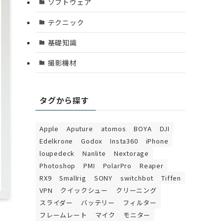
ソフトウェア
テクニック
基礎知識
撮影機材
タグから探す
Apple
Aputure
atomos
BOYA
DJI
Edelkrone
Godox
Insta360
iPhone
loupedeck
Nanlite
Nextorage
Photoshop
PMI
PolarPro
Reaper
RX9
Smallrig
SONY
switchbot
Tiffen
VPN
クイックシュー
クリーニング
スライダー
バッテリー
フィルター
フレームレート
マイク
モニター